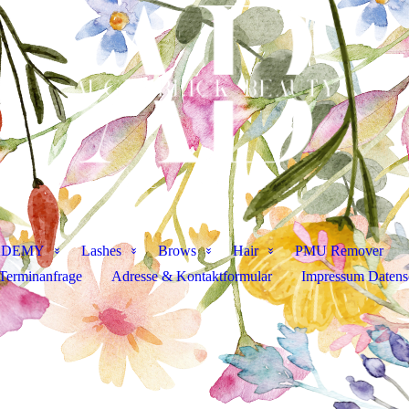
ADEMY
Lashes
Brows
Hair
PMU Remover
Terminanfrage
Adresse & Kontaktformular
Impressum Daten