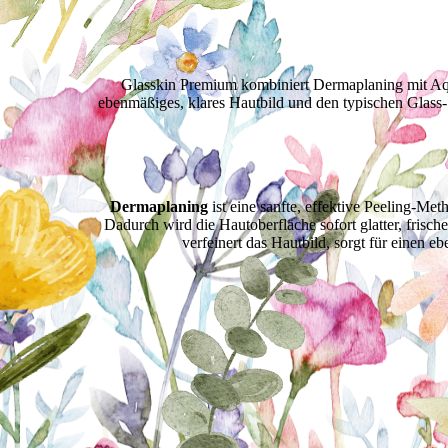
Besch
Glasskin Premium kombiniert Dermaplaning mit Aqua
ebenmäßiges, klares Hautbild und den typischen Glass-S
Dermaplaning
ist eine sanfte, effektive Peeling-Me
Dadurch wird die Hautoberfläche sofort glatter, fris
verfeinert das Hautbild, sorgt für einen 