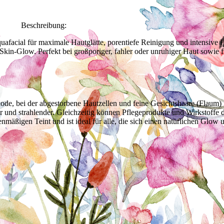
reibung
facial für maximale Hautglätte, porentiefe Reinigung und intensive H
kin-Glow. Perfekt bei großporiger, fahler oder unruhiger Haut sowie für
thode, bei der abgestorbene Hautzellen und feine Gesichtshaare (Flaum)
cher und strahlender. Gleichzeitig können Pflegeprodukte und Wirkstof
ebenmäßigen Teint und ist ideal für alle, die sich einen natürlichen Gl