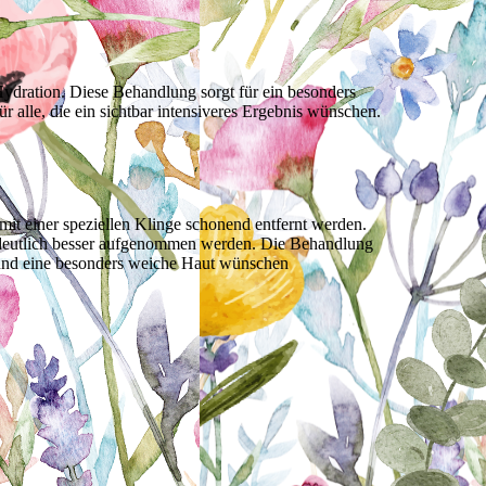
:
ydration. Diese Behandlung sorgt für ein besonders
 alle, die ein sichtbar intensiveres Ergebnis wünschen.
 mit einer speziellen Klinge schonend entfernt werden.
fe deutlich besser aufgenommen werden. Die Behandlung
ow und eine besonders weiche Haut wünschen