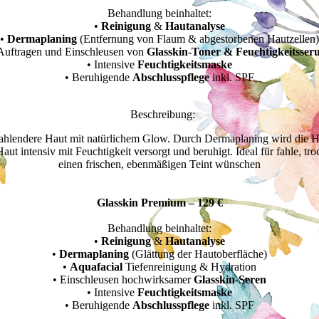
Behandlung beinhaltet:
•
Reinigung
&
Hautanalyse
•
Dermaplaning
(Entfernung von Flaum & abgestorbenen Hautzellen)
Auftragen und Einschleusen von
Glasskin-Toner & Feuchtigkeitsser
• Intensive
Feuchtigkeitsmaske
• Beruhigende
Abschlusspflege
inkl. SPF
Beschreibung:
 strahlendere Haut mit natürlichem Glow. Durch Dermaplaning wird die H
intensiv mit Feuchtigkeit versorgt und beruhigt. Ideal für fahle, troc
einen frischen, ebenmäßigen Teint wünschen
Glasskin Premium – 129 €
Behandlung beinhaltet:
•
Reinigung
&
Hautanalyse
•
Dermaplaning
(Glättung der Hautoberfläche)
•
Aquafacial
Tiefenreinigung & Hydration
• Einschleusen hochwirksamer
Glasskin-Seren
• Intensive
Feuchtigkeitsmaske
• Beruhigende
Abschlusspflege
inkl. SPF