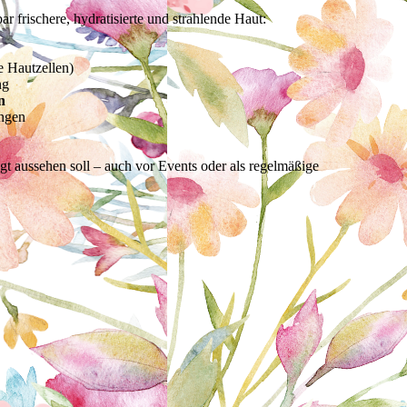
 frischere, hydratisierte und strahlende Haut:
e Hautzellen)
ng
n
ngen
egt aussehen soll – auch vor Events oder als regelmäßige