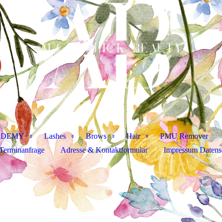
ADEMY
Lashes
Brows
Hair
PMU Remover
Terminanfrage
Adresse & Kontaktformular
Impressum Daten