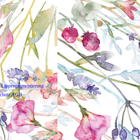
Lippenpigmentierung
schutz AGB