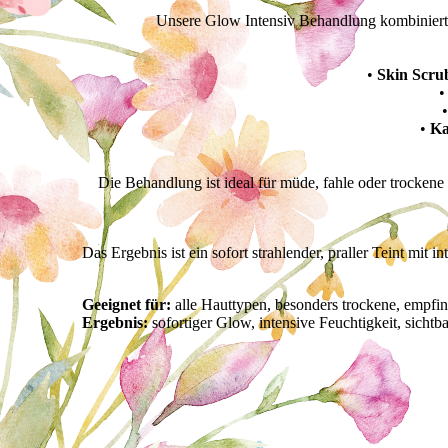
Unsere Glow Intensiv Behandlung kombiniert me
•
Skin Scr
•
Ka
Die Behandlung ist ideal für müde, fahle oder trockene 
Das Ergebnis ist ein sofort strahlender, praller Teint mit 
Geeignet für:
alle Hauttypen, besonders trockene, empfin
Ergebnis:
sofortiger Glow, intensive Feuchtigkeit, sichtba