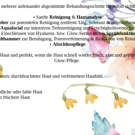
hrere aufeinander abgestimmte Behandlungsschritte für sofort sichtbar
• Sanfte
Reinigung
&
Hautanalyse
ubber
zur porentiefen Reinigung (entfernt Talg, Schmutz & abgestorben
•
Aquafacial
zur intensiven Tiefenreinigung und Feuchtigkeitsversorgu
• Einschleusen von Hyaluron- bzw. Glow-Serum mittels
Sprühfunktio
lthammer
zur Beruhigung, Porenverfeinerung & Reduktion von Rötu
•
Abschlusspflege
Haut und perfekt, wenn die Haut schnell wieder frisch, glatt und gepfl
Glow-Pflege.
intensiv durchfeuchteter Haut und verfeinertem Hautbild.
dliche oder fahle Haut
r frischere Haut