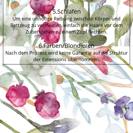
5.Schlafen
Um eine unnötige Reibung zwischen Körper und
Bettzeug zu vermeiden, einfach die Haare vor dem
Zubettgehen zu einem Zopf flechten.
6.Färben/Blondieren
Nach dem Prozess wird keine Garantie auf die Struktur
der Extensions übernommen.