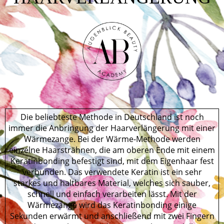
Die beliebteste Methode in Deutschland ist noch
immer die Anbringung der Haarverlängerung mit einer
Wärmezange. Bei der Wärme-Methode werden
einzelne Haarsträhnen, die am oberen Ende mit einem
Keratinbonding befestigt sind, mit dem Eigenhaar fest
verbunden. Das verwendete Keratin ist ein sehr
starkes und haltbares Material, welches sich sauber,
schnell und einfach verarbeiten lässt. Mit der
Wärmezange wird das Keratinbonding einige
Sekunden erwärmt und anschließend mit zwei Fingern