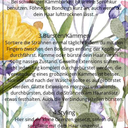
Bei schwieriger Kämmbarkeit bitte eine Sprühkur
benutzen. Föhne die Bondings kurz an, auch wenn du
dein Haar lufttrocknen lässt.
3.Bürsten/Kämmen
Sortiere die Strähnen einmal täglich, indem du mit den
Fingern zwischen den Bondings entlang der Kopfhaut
durchfährst. Kämme oder bürste dein Haar nie im
völlig nassen Zustand. Gewellte Extensions sollten
nicht jeden Tag komplett durchgebürstet werden, die
Verwendung eines grobzinkigen Kammes ist besser.
Nur vor und nach der Wäsche sollte es ausgebürstet
werden. Glatte Extensions morgens uns abends
durchbürsten, dabei die Strähnen am Haaransatz
etwas festhalten. Auch die Verbindungsstellen bürsten.
4.Styling
Hier sind dir keine Grenzen gesetzt, sofern du
sorgfältig mit dem Haar umgehst.