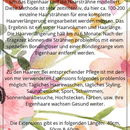
um das Eigenhaar und die Haarsträhne modelliert.
Diese Methode ist sehr zeitintensiv, da hier ca. 100-200
einzelne Haarsträhnen für eine komplette
Haarverlängerung eingearbeitet werden müssen. Das
Ergebnis ist ein super Haarvolumen und Haarlänge.
Die Haarverlängerung hält bis zu 6 Monate. Nach der
Tragezeit können die Strähnen problemlos mit einem
speziellen Bondinglöser und einer Bondingzange vom
Eigenhaar entfernt werden.
Zu den Haaren: Bei entsprechender Pflege ist mit den
von mir verwendeten Extensions folgendes problemlos
möglich: Tägliches Haarewaschen, tägliches Styling,
Saunabesuche, Sport, Schwimmen,
Sonnenbankbesuche, Hochstecken, Färben, usw. Ihre
Eigenhaare wachsen Gesund weiter.
Die Extensions gibt es in folgenden Längen: 40cm,
50cm & 60cm.