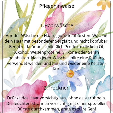
Pflegehinweise
1.Haarwäsche
Vor der Wäsche die Haare gut durchbürsten. Wasche
dein Haar mit besonderer Sorgfalt und nicht kopfüber.
Benutze dafür ausschließlich Produkte die kein Öl,
Alkohol, Weizenproteine, Silikone oder Seren
beinhalten. Nach jeder Wäsche sollte eine Spülung
verwendet werden und hin und wieder eine
Keratin-
Kur.
2.Trocknen
Drücke das Haar vorsichtig aus, ohne es zu rubbeln.
Die feuchten Strähnen vorsichtig mit einer speziellen
Bürste durchkämmen, ohne es zu reißen!