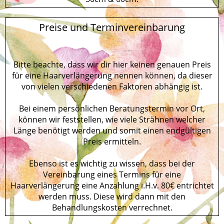
Preise und Terminvereinbarung
Bitte beachte, dass wir dir hier keinen genauen Preis
für eine Haarverlängerung nennen können, da dieser
von vielen verschiedenen Faktoren abhängig ist.
Bei einem persönlichen Beratungstermin vor Ort,
können wir feststellen, wie viele Strähnen welcher
Länge benötigt werden und somit einen endgültigen
Preis ermitteln.
Ebenso ist es wichtig zu wissen, dass bei der
Vereinbarung eines Termins für eine
Haarverlängerung eine Anzahlung i.H.v. 80€ entrichtet
werden muss. Diese wird dann mit den
Behandlungskosten verrechnet.